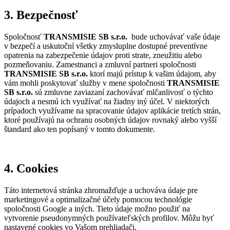
3. Bezpečnosť
Spoločnosť
TRANSMISIE SB s.r.o.
bude uchovávať vaše údaje
v bezpečí a uskutoční všetky zmysluplne dostupné preventívne
opatrenia na zabezpečenie údajov proti strate, zneužitiu alebo
pozmeňovaniu. Zamestnanci a zmluvní partneri spoločnosti
TRANSMISIE SB s.r.o.
ktorí majú prístup k vašim údajom, aby
vám mohli poskytovať služby v mene spoločnosti
TRANSMISIE
SB s.r.o.
sú zmluvne zaviazaní zachovávať mlčanlivosť o týchto
údajoch a nesmú ich využívať na žiadny iný účel. V niektorých
prípadoch využívame na spracovanie údajov aplikácie tretích strán,
ktoré používajú na ochranu osobných údajov rovnaký alebo vyšší
štandard ako ten popísaný v tomto dokumente.
4. Cookies
Táto internetová stránka zhromažďuje a uchováva údaje pre
marketingové a optimalizačné účely pomocou technológie
spoločnosti Google a iných. Tieto údaje možno použiť na
vytvorenie pseudonymných používateľských profilov. Môžu byť
nastavené cookies vo Vašom prehliadači.