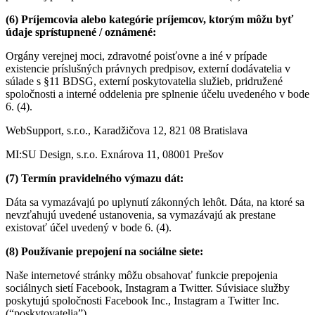
(6) Príjemcovia alebo kategórie príjemcov, ktorým môžu byť
údaje sprístupnené / oznámené:
Orgány verejnej moci, zdravotné poisťovne a iné v prípade
existencie príslušných právnych predpisov, externí dodávatelia v
súlade s §11 BDSG, externí poskytovatelia služieb, pridružené
spoločnosti a interné oddelenia pre splnenie účelu uvedeného v bode
6. (4).
WebSupport, s.r.o., Karadžičova 12, 821 08 Bratislava
MI:SU Design, s.r.o. Exnárova 11, 08001 Prešov
(7) Termín pravidelného výmazu dát:
Dáta sa vymazávajú po uplynutí zákonných lehôt. Dáta, na ktoré sa
nevzťahujú uvedené ustanovenia, sa vymazávajú ak prestane
existovať účel uvedený v bode 6. (4).
(8) Používanie prepojení na sociálne siete:
Naše internetové stránky môžu obsahovať funkcie prepojenia
sociálnych sietí Facebook, Instagram a Twitter. Súvisiace služby
poskytujú spoločnosti Facebook Inc., Instagram a Twitter Inc.
(“poskytovatelia”).