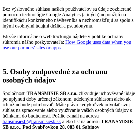
Bez výslovného súhlasu našich používateľov sa údaje zozbierané
pomocou technológie Google Analytics (a iných) nepoužijú na
identifikáciu konkrétneho návštevníka a nezhromažďujú sa spolu s
inými osobnými údajmi držiteľa pseudonymu.
Bližšie informácie o web trackingu nájdete v politike ochrany
súkromia nášho poskytovateľa:
How Google uses data when you
use our partners‘ sites or apps
5. Osoby zodpovedné za ochranu
osobných údajov
Spoločnosť
TRANSMISIE SB s.r.o.
zlikviduje uchovávané údaje
po uplynutí doby určenej zákonom, udeleným súhlasom alebo ak
ich už nebude potrebovať. Máte právo kedykoľvek odvolať svoj
súhlas na spracovanie alebo využívanie vašich osobných údajov s
účinkami do budúcnosti. Pošlite e-mail na adresu
transmisiesb@transmisiesb.sk
alebo list na adresu
TRANSMISIE
SB s.r.o., Pod Švabľovkou 28, 083 01 Sabinov
.