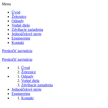
Menu
Úvod
Železnice
Odpady
Vodné diela
Zdvíhacie zariadenia
Jednoúčelové stroje
Engineering
Kontakt
Preskočiť navigáciu
Preskočiť navigáciu
Úvod
Železnice
Odpady
Vodné diela
Zdvíhacie zariadenia
Jednoúčelové stroje
Engineering
Kontakt