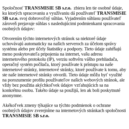
Spoločnosť
TRANSMISIE SB s.r.o.
zbiera len tie osobné údaje,
ku ktorých spracovaniu a využívaniu dá používateľ
TRANSMISIE
SB s.r.o.
svoj dobrovoľný súhlas. Vyjadrením súhlasu používateľ
zároveň prejavuje súhlas s nasledujúcimi podmienkami spracovania
osobných údajov:
Otvorením týchto internetových stránok sa niektoré údaje
uchovávajú automaticky na našich serveroch za účelom správy
systému alebo pre účely štatistiky a podpory. Tieto údaje zahŕňajú
meno poskytovateľa pripojenia na internet, vašu adresu
internetového protokolu (IP), verziu softvéru vášho prehliadača,
operačný systém počítača, ktorý používate k prístupu na naše
internetové stránky, internetové stránky, ktoré používate k tomu, aby
ste naše internetové stránky otvorili. Tieto údaje môžu byť využité
na porozumenie profilu používateľov našich webových stránok, ale
vždy bez použitia akýchkoľvek údajov vzťahujúcich sa na
konkrétnu osobu. Takéto údaje sa použijú, len ak boli poskytnuté
anonymne.
Akékoľvek zmeny týkajúce sa týchto podmienok o ochrane
osobných údajov zverejníme na internetových stránkach spoločnosti
TRANSMISIE SB s.r.o.