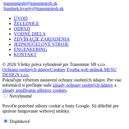
transmisiesb@transmisiesb.sk
frantisek.kysely@transmisiesb.sk
ÚVOD
ŽELEZNICE
ODPAD
VODNÉ DIELA
ZDVÍHACIE ZARIADENIA
JEDNOÚČELOVÉ STROJE
ENGENEERING
KONTAKT
© 2026 Všetky práva vyhradené pre Transmisie SB s.r.o.
Ochrana osobných údajov
Cookies
Tvorba web stránok MI:SU
DESIGN s.r.o.
Pokračujte výberom nastavení ochrany osobných údajov. Pre viac
informácií si prečítajte naše
zásady ochrany osobných údajov
a
zásady používania súborov cookies
.
Nevyhnutné
Povoľte potrebné súbory cookie a fonty Google. Sú dôležité pre
správne fungovanie webovej stránky.
Doplnkové