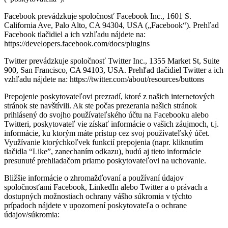
Facebook prevádzkuje spoločnosť Facebook Inc., 1601 S.
California Ave, Palo Alto, CA 94304, USA („Facebook“). Prehľad
Facebook tlačidiel a ich vzhľadu nájdete na:
https://developers.facebook.com/docs/plugins
Twitter prevádzkuje spoločnosť Twitter Inc., 1355 Market St, Suite
900, San Francisco, CA 94103, USA. Prehľad tlačidiel Twitter a ich
vzhľadu nájdete na: https://twitter.com/about/resources/buttons
Prepojenie poskytovateľovi prezradí, ktoré z našich internetových
stránok ste navštívili. Ak ste počas prezerania našich stránok
prihlásený do svojho používateľského účtu na Facebooku alebo
Twitteri, poskytovateľ vie získať informácie o vašich záujmoch, t.j.
informácie, ku ktorým máte prístup cez svoj používateľský účet.
Využívanie ktorýchkoľvek funkcií prepojenia (napr. kliknutím
tlačidla “Like”, zanechaním odkazu), budú aj tieto informácie
presunuté prehliadačom priamo poskytovateľovi na uchovanie.
Bližšie informácie o zhromažďovaní a používaní údajov
spoločnosťami Facebook, LinkedIn alebo Twitter a o právach a
dostupných možnostiach ochrany vášho súkromia v týchto
prípadoch nájdete v upozornení poskytovateľa o ochrane
údajov/súkromia: